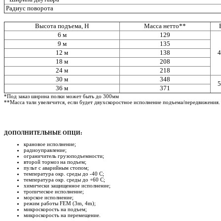
Радиус поворота
Высота подъема, Н
Масса нетто**
6 м
129
9 м
135
12 м
138
4
18 м
208
24 м
218
30 м
348
5
36 м
371
*Под заказ ширина полки может быть до 300мм
**Масса тали увеличится, если будет двухскоростное исполнение подъема/передвижения.
ДОПОЛНИТЕЛЬНЫЕ ОПЦИ:
крановое исполнение;
радиоуправление;
ограничитель грузоподъемности;
второй тормоз на подъем;
пульт с аварийным стопом;
температура окр. среды до -40 С;
температура окр. среды до +60 С;
химически защищенное исполнение;
тропическое исполнение;
морское исполнение;
режим работы FEM (3m, 4m);
микроскорость на подъем;
микроскорость на перемещение.