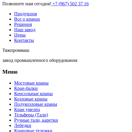
Позвоните нам сегодня!
+7 (967) 502 37 16
Продукция
Все о кранах
Решения
Наш завод
Цены
Контакты
Тяжпроммаш
завод промышленного оборудования
Меню
Мостовые краны
Кран-балки
Консольные краны
Козловые краны
Полукозловые краны
Кран умелец
Тельферы (Тали)
Ручные тали, каретки
Лебедки
Крановые тележки