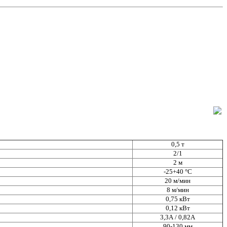
0,5 т
2/1
2 м
-25+40 °С
20 м/мин
8 м/мин
0,75 кВт
0,12 кВт
3,3А / 0,82А
90-130 мм