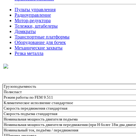
Пульты управления
Радиоуправление
Мотор-редуктора
Тележки, штабелеры
Домкраты
Транспортные платформы
Оборудование для бочек
Механические захваты
Резка металла
Грузоподъемность
Полиспаст
Режим работы по FEM 9.511
Климатическое исполнение стандартное
Скорость передвижения стандартная
Скорость подъема стандартная
Номинальная мощность двигателя подъема
Номинальная мощность двигателя передвижения (при H более 18м два двига
Номинальный ток, подъёма / передвижения
*Ширина двутавра