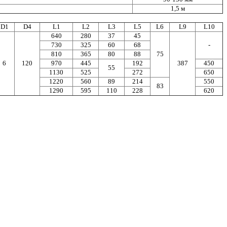
1,5 м
D1
D4
L1
L2
L3
L5
L6
L9
L10
640
280
37
45
730
325
60
68
-
810
365
80
88
75
6
120
970
445
192
387
450
55
1130
525
272
650
1220
560
89
214
550
83
1290
595
110
228
620