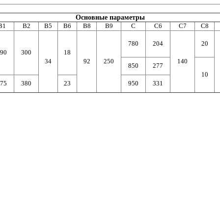
Основные параметры
B1
B2
B5
B6
B8
B9
C
C6
C7
C8
780
204
20
90
300
18
34
92
250
140
850
277
10
75
380
23
950
331