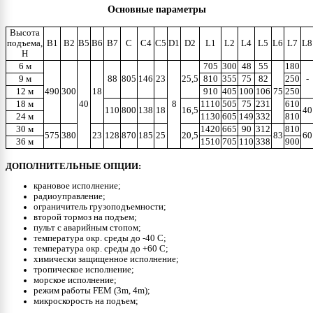
Основные параметры
Высота
подъема,
B1
B2
B5
B6
B7
C
C4
C5
D1
D2
L1
L2
L4
L5
L6
L7
L8
Н
6 м
705
300
48
55
180
9 м
88
805
146
23
25,5
810
355
75
82
250
-
12 м
490
300
18
910
405
100
106
75
250
18 м
40
8
1110
505
75
231
610
110
800
138
18
16,5
40
24 м
1130
605
149
332
810
30 м
1420
665
90
312
810
575
380
23
128
870
185
25
20,5
83
60
36 м
1510
705
110
338
900
ДОПОЛНИТЕЛЬНЫЕ ОПЦИИ:
крановое исполнение;
радиоуправление;
ограничитель грузоподъемности;
второй тормоз на подъем;
пульт с аварийным стопом;
температура окр. среды до -40 С;
температура окр. среды до +60 С;
химически защищенное исполнение;
тропическое исполнение;
морское исполнение;
режим работы FEM (3m, 4m);
микроскорость на подъем;