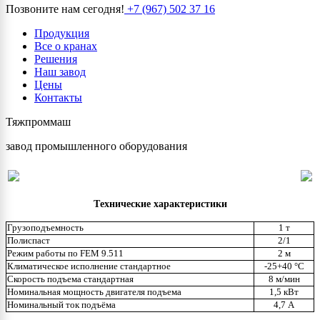
Позвоните нам сегодня!
+7 (967) 502 37 16
Продукция
Все о кранах
Решения
Наш завод
Цены
Контакты
Тяжпроммаш
завод промышленного оборудования
Tехнические характеристики
Грузоподъемность
1 т
Полиспаст
2/1
Режим работы по FEM 9.511
2 м
Климатическое исполнение стандартное
-25+40 °С
Скорость подъема стандартная
8 м/мин
Номинальная мощность двигателя подъема
1,5 кВт
Номинальный ток подъёмa
4,7 А