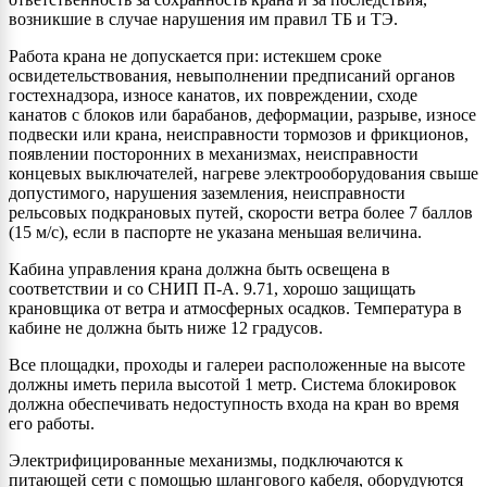
возникшие в случае нарушения им правил ТБ и ТЭ.
Работа крана не допускается при: истекшем сроке
освидетельствования, невыполнении предписаний органов
гостехнадзора, износе канатов, их повреждении, сходе
канатов с блоков или барабанов, деформации, разрыве, износе
подвески или крана, неисправности тормозов и фрикционов,
появлении посторонних в механизмах, неисправности
концевых выключателей, нагреве электрооборудования свыше
допустимого, нарушения заземления, неисправности
рельсовых подкрановых путей, скорости ветра более 7 баллов
(15 м/с), если в паспорте не указана меньшая величина.
Кабина управления крана должна быть освещена в
соответствии и со СНИП П-А. 9.71, хорошо защищать
крановщика от ветра и атмосферных осадков. Температура в
кабине не должна быть ниже 12 градусов.
Все площадки, проходы и галереи расположенные на высоте
должны иметь перила высотой 1 метр. Система блокировок
должна обеспечивать недоступность входа на кран во время
его работы.
Электрифицированные механизмы, подключаются к
питающей сети с помощью шлангового кабеля, оборудуются