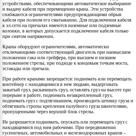
устройствами, обеспечивающими автоматическое выбирание
и выдачу кабеля при перемещении крана. Эти устройства
снабжаются ограничителями предупреждающими обрыв
кабеля при полном его сматывании. Для подключения кабеля
к эл.сети на причалах имеются наземные или подземные
колонки, в которых допускается подключение кабеля только
при снятом напряжении.
Краны оборудуют ограничителями, автоматически
отключающими соответствующий двигатель при наивысшем
положении гака или грейфера, при высшем и низшим
положением стрелы, при подходе к концевым точкам моста,
эстакады или причала.
При работе кранами запрещается: поднимать или перемещать
контейнер с находящимися в нем людьми, выдергивать
зажатый груз, раскачивать груз, оставлять груз на высоте при
перерыве в работе, поднимать незакрепленный груз,
поднимать груз с подтягиванием, производить штивку груза и
обтягивать стропы крепления палубного груза шкентелями,
пропущенными через верхний блок стрелы.
Не разрешается поднимать, опускать или перемещать груз с
находящимися под ним рабочими. При передвижении
гусеничных, автомобильных и железнодорожных кранов –