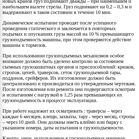
новых кранов груз поднимают дважды – при наименьшем и
наибольшем вылете стрелы. Груз поднимают на 0,2 – 0,3 м и
выдерживают в таком состоянии в течение 10 мин.
Динамическое испытание проводят после успешного
проведения статического и заключается в повторных
подъемах и опусканиях груза массой на 10 % превышающего
грузоподъемность машины, при этом проверяются действие
машины и тормозов.
При использовании грузоподъемных механизмов особое
внимание должно быть уделено контролю за состоянием
съемных грузозахватных органов и приспособлений: крюков,
стропов, цепей, траверсов, сеток грузоподъемной тары,
поддонов, грейферов. Их изготовление должно быть
централизовано и производиться по утвержденным чертежам.
После изготовления или ремонта они подвергаются осмотрам
и испытаниям с нагрузкой в 1,25 раза превышающих их
грузоподъемность в процессе эксплуатации.
При работе надлежит их осматривать : траверсы – через
каждые 6 месяцев, клещи, захваты, тару - через месяц, стропы
– через 10 дней. Они должны иметь клеймо или бирку с
указанием номера, даты испытания и грузоподъемности.
Канаты, цепи, используемые в грузоподъемных машинах,