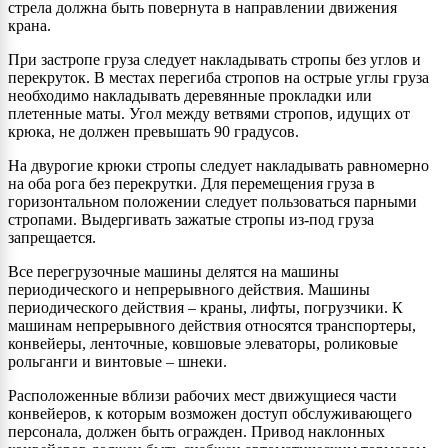
стрела должна быть повернута в направлении движения
крана.
При застропе груза следует накладывать стропы без углов и
перекруток. В местах перегиба стропов на острые углы груза
необходимо накладывать деревянные прокладки или
плетенные маты. Угол между ветвями стропов, идущих от
крюка, не должен превышать 90 градусов.
На двурогие крюки стропы следует накладывать равномерно
на оба рога без перекрутки. Для перемещения груза в
горизонтальном положении следует пользоваться парными
стропами. Выдергивать зажатые стропы из-под груза
запрещается.
Все перегрузочные машины делятся на машины
периодического и непрерывного действия. Машины
периодического действия – краны, лифты, погрузчики. К
машинам непрерывного действия относятся транспортеры,
конвейеры, ленточные, ковшовые элеваторы, роликовые
рольганги и винтовые – шнеки.
Расположенные вблизи рабочих мест движущиеся части
конвейеров, к которым возможен доступ обслуживающего
персонала, должен быть огражден. Привод наклонных