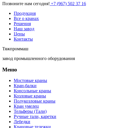
Позвоните нам сегодня!
+7 (967) 502 37 16
Продукция
Все о кранах
Решения
Наш завод
Цены
Контакты
Тяжпроммаш
завод промышленного оборудования
Меню
Мостовые краны
Кран-балки
Консольные краны
Козловые краны
Полукозловые краны
Кран умелец
Тельферы (Тали)
Ручные тали, каретки
Лебедки
Крановые тележки