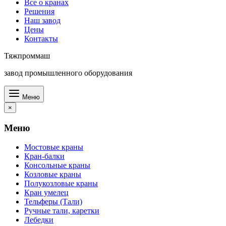
Все о кранах
Решения
Наш завод
Цены
Контакты
Тяжпроммаш
завод промышленного оборудования
Меню
×
Меню
Мостовые краны
Кран-балки
Консольные краны
Козловые краны
Полукозловые краны
Кран умелец
Тельферы (Тали)
Ручные тали, каретки
Лебедки